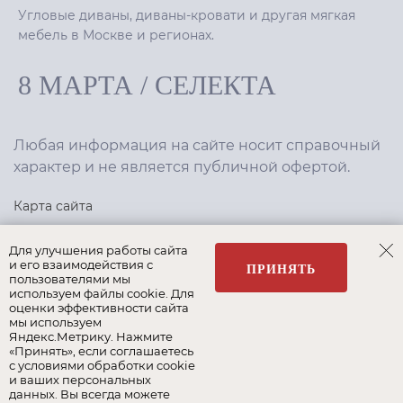
Угловые диваны, диваны-кровати и другая мягкая
мебель в Москве и регионах.
8 МАРТА
/
СЕЛЕКТА
Любая информация на сайте носит справочный
характер и не является публичной офертой.
Карта сайта
Политика конфиденциальности
Для улучшения работы сайта
и его взаимодействия с
ПРИНЯТЬ
пользователями мы
используем файлы cookie. Для
Создание сайта
,
интернет-маркетинг
—
Текарт
.
оценки эффективности сайта
мы используем
Яндекс.Метрику. Нажмите
«Принять», если соглашаетесь
с условиями обработки cookie
и ваших персональных
Наши бренды:
данных. Вы всегда можете