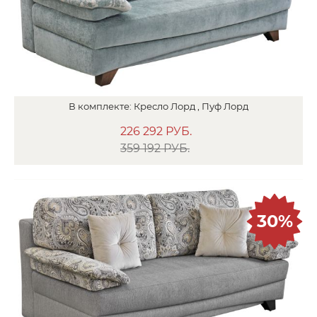
В
комплекте:
Кресло
Лорд ,
Пуф
Лорд
226 292
РУБ.
359 192 РУБ.
30%