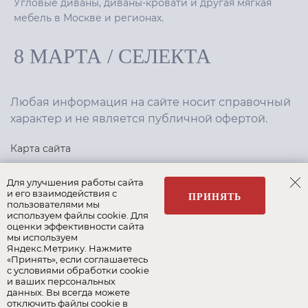
Угловые диваны, диваны-кровати и другая мягкая
мебель в Москве и регионах.
8 МАРТА
/
СЕЛЕКТА
Любая информация на сайте носит справочный
характер и не является публичной офертой.
Карта сайта
Политика конфиденциальности
Для улучшения работы сайта
и его взаимодействия с
ПРИНЯТЬ
пользователями мы
используем файлы cookie. Для
Создание сайта
,
интернет-маркетинг
—
Текарт
.
оценки эффективности сайта
мы используем
Яндекс.Метрику. Нажмите
«Принять», если соглашаетесь
с условиями обработки cookie
и ваших персональных
Наши бренды:
данных. Вы всегда можете
отключить файлы cookie в