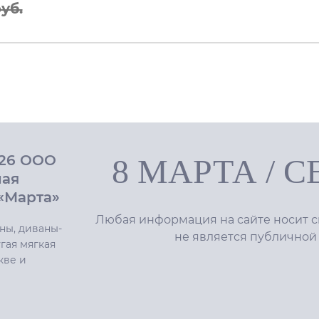
уб.
026 ООО
8 МАРТА
/
С
ная
«Марта»
Любая информация на сайте носит с
ны, диваны-
не является публичной
гая мягкая
кве и