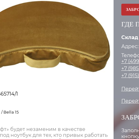
ЗАБР
ГДЕ 
Склад
Адрес:
Телефо
+7 (499
+7 (985
+7 (915
Перейт
65714/1
Перейт
/ Bella 15
ЗАБР
фт» будет незаменим в качестве
Запол
под ноутбук для тех, кто привык работать
кнопку