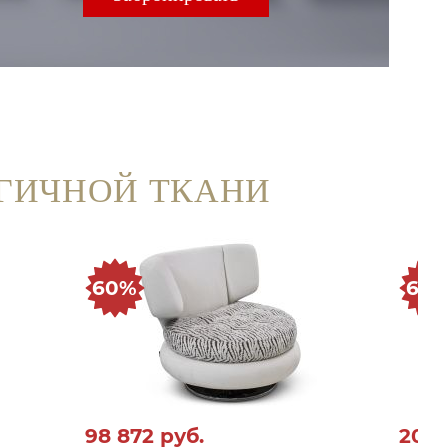
ГИЧНОЙ ТКАНИ
60%
60
98 872
руб.
20 