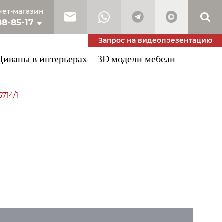
ет-магазин
88-85-17
10-53-34
Запрос на видеопрезентацию
Диваны в интерьерах
3D модели мебели
714/1