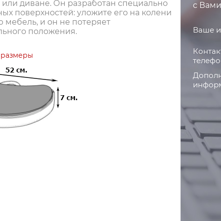
 или диване. Он разработан специально
с Вами
ых поверхностей: уложите его на колени
 мебель, и он не потеряет
Ваше и
льного положения.
Контак
 размеры
телефо
Дополн
информ