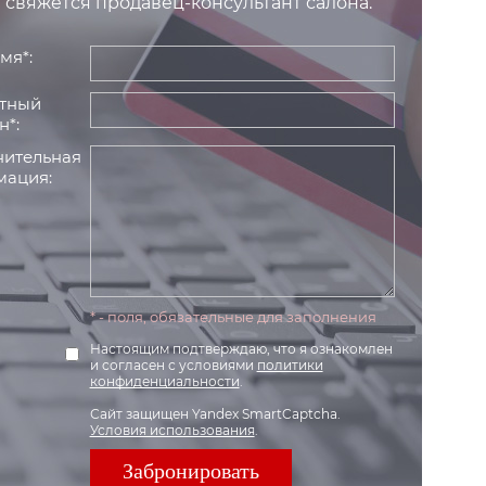
 свяжется продавец-консультант салона.
мя*:
тный
н*:
ительная
ация:
* - поля, обязательные для заполнения
Настоящим подтверждаю, что я ознакомлен
и согласен с условиями
политики
конфиденциальности
.
Сайт защищен Yandex SmartCaptcha.
Условия использования
.