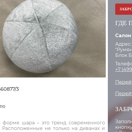
ЗАБР
ГДЕ 
Салон
Адрес:
"Румян
Блок Б.
Телефо
+7 (499
Перейт
660877/3
Перейт
110
ЗАБР
Запол
 форме шара – это тренд современного
кнопку
. Расположенные не только на диванах и