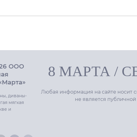
026 ООО
8 МАРТА
/
С
ная
«Марта»
Любая информация на сайте носит с
ны, диваны-
не является публичной
гая мягкая
кве и