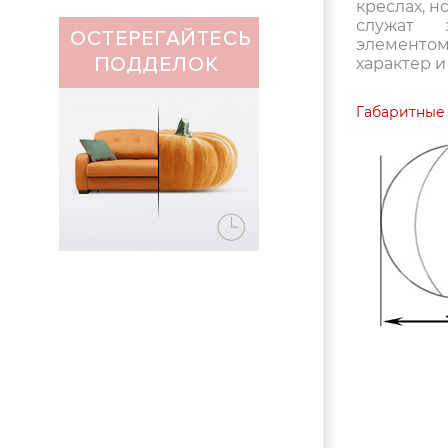
креслах, н
служат 
элементо
характер и
Габаритные