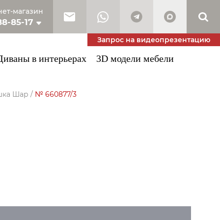
ет-магазин
88-85-17
10-53-34
Запрос на видеопрезентацию
Диваны в интерьерах
3D модели мебели
шка Шар
/
№ 660877/3