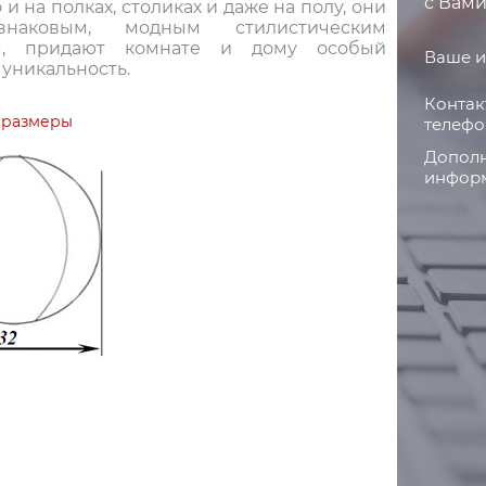
с Вами
о и на полках, столиках и даже на полу, они
знаковым, модным стилистическим
м, придают комнате и дому особый
Ваше и
 уникальность.
Контак
 размеры
телефо
Дополн
информ