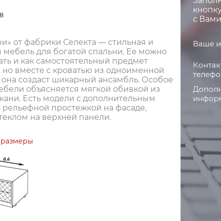
Запол
кнопку
18
с Вами
и» от фабрики Селекта — стильная и
Ваше и
 мебель для богатой спальни. Ее можно
ать и как самостоятельный предмет
Контак
 но вместе с кроватью из одноименной
телефо
 она создаст шикарный ансамбль. Особое
Дополн
ебели объясняется мягкой обивкой из
информ
ткани. Есть модели с дополнительным
 рельефной простежкой на фасаде,
теклом на верхней панели.
 размеры