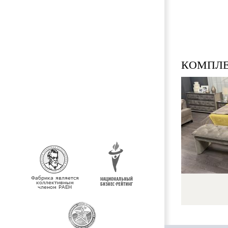
КOМПЛ