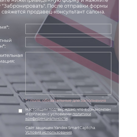
ните нижеприведенную форму и нажмите
 "Забронировать". После отправки формы
 свяжется продавец-консультант салона.
мя*:
тный
н*:
ительная
ация:
* - поля, обязательные для заполнения
Настоящим подтверждаю, что я ознакомлен
и согласен с условиями
политики
конфиденциальности
.
Сайт защищен Yandex SmartCaptcha.
Условия использования
.