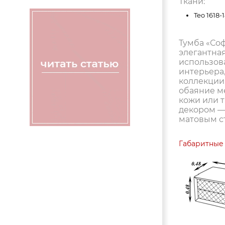
Ткани:
Teo 1618-
Тумба «Соф
элегантная
использов
интерьера,
коллекции
обаяние м
кожи или 
декором —
матовым с
Габаритные