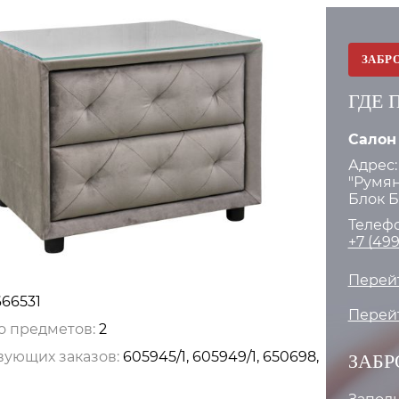
ЗАБР
ГДЕ 
Салон
Адрес:
"Румян
Блок Б.
Телефо
+7 (499
Перейт
666531
Перейт
о предметов:
2
вующих заказов:
605945/1, 605949/1, 650698,
ЗАБР