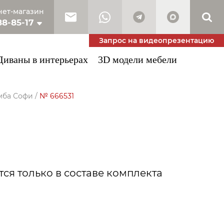
ет-магазин
88-85-17
10-53-34
Запрос на видеопрезентацию
Диваны в интерьерах
3D модели мебели
мба Софи
/
№ 666531
ся только в составе комплекта