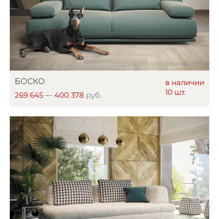
БОСКО
в наличии
10 шт.
269 645
—
400 378
руб.