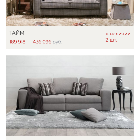
ТАЙМ
в наличии
2 шт.
189 918
—
436 096
руб.