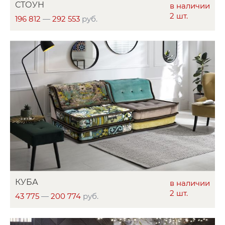
СТОУН
в наличии
2 шт.
196 812
—
292 553
руб.
КУБА
в наличии
2 шт.
43 775
—
200 774
руб.