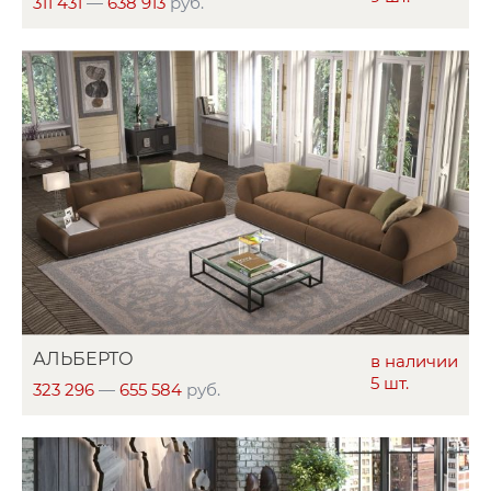
311 431
—
638 913
руб.
АЛЬБЕРТО
в наличии
5 шт.
323 296
—
655 584
руб.