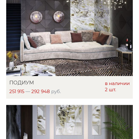
ПОДИУМ
в наличии
2 шт.
251 915
—
292 948
руб.