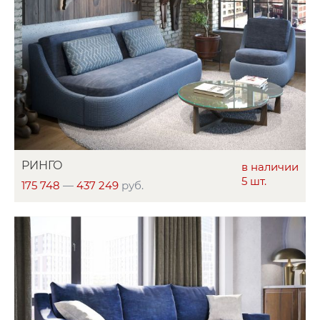
РИНГО
в наличии
5 шт.
175 748
—
437 249
руб.