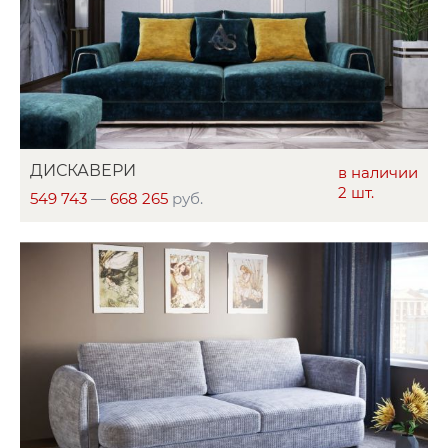
ДИСКАВЕРИ
в наличии
2 шт.
549 743
—
668 265
руб.