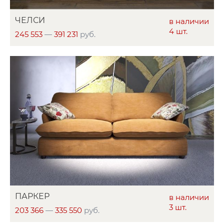
ЧЕЛСИ
в наличии
4 шт.
245 553
—
391 231
руб.
ПАРКЕР
в наличии
3 шт.
203 366
—
335 550
руб.