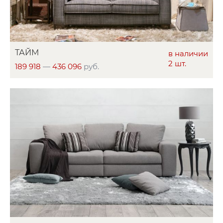
ТАЙМ
в наличии
2 шт.
189 918
—
436 096
руб.