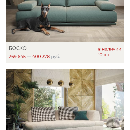
БОСКО
в наличии
10 шт.
269 645
—
400 378
руб.