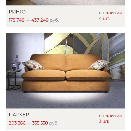
РИНГО
в наличии
4 шт.
175 748
—
437 249
руб.
ПАРКЕР
в наличии
3 шт.
203 366
—
335 550
руб.