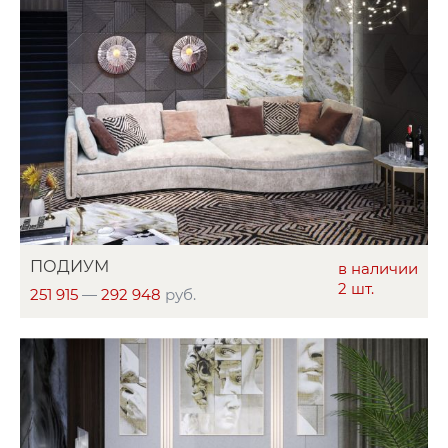
ПОДИУМ
в наличии
2 шт.
251 915
—
292 948
руб.