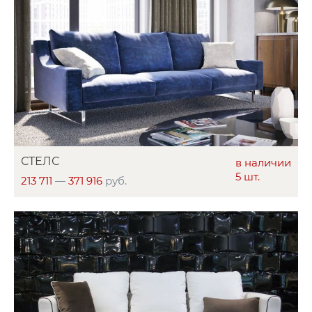
СТЕЛС
в наличии
5 шт.
213 711
—
371 916
руб.