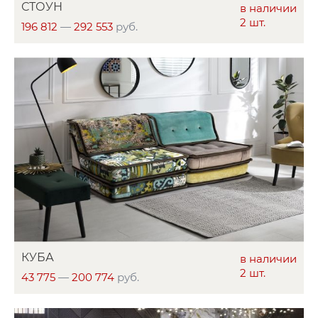
СТОУН
в наличии
2 шт.
196 812
—
292 553
руб.
КУБА
в наличии
2 шт.
43 775
—
200 774
руб.