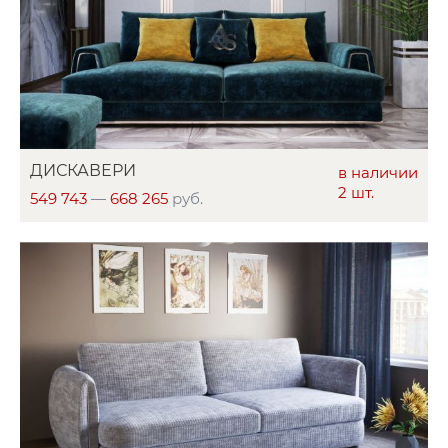
ДИСКАВЕРИ
в наличии
2 шт.
549 743
—
668 265
руб.