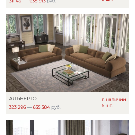
311 431
—
638 913
руб.
АЛЬБЕРТО
в наличии
5 шт.
323 296
—
655 584
руб.