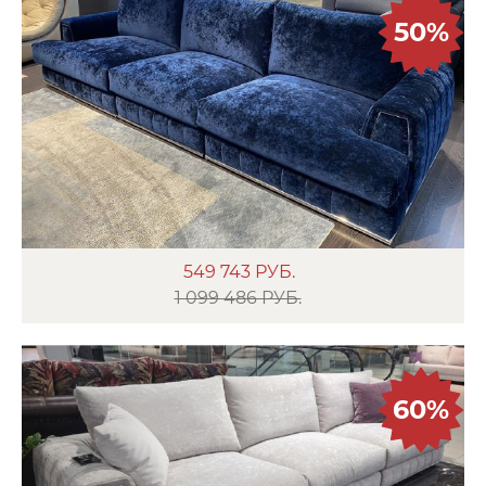
50%
549 743
РУБ.
1 099 486 РУБ.
60%