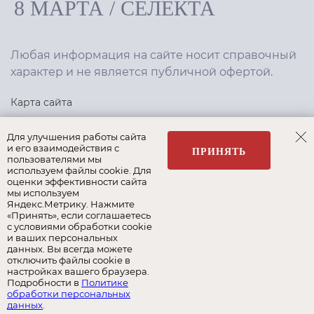
8 МАРТА
/
СЕЛЕКТА
Любая информация на сайте носит справочный
характер и не является публичной офертой.
Карта сайта
Политика конфиденциальности
Для улучшения работы сайта
и его взаимодействия с
ПРИНЯТЬ
пользователями мы
используем файлы cookie. Для
Создание сайта
,
интернет-маркетинг
—
Текарт
.
оценки эффективности сайта
мы используем
Яндекс.Метрику. Нажмите
«Принять», если соглашаетесь
с условиями обработки cookie
и ваших персональных
Наши бренды:
данных. Вы всегда можете
отключить файлы cookie в
8 Марта
Селекта
Roy Bosh
настройках вашего браузера.
Подробности в
Политике
обработки персональных
Albert&Shtein
данных
.