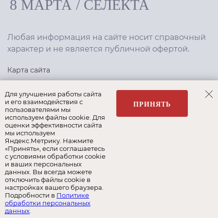
8 МАРТА
/
СЕЛЕКТА
Любая информация на сайте носит справочный
характер и не является публичной офертой.
Карта сайта
Политика конфиденциальности
Для улучшения работы сайта
и его взаимодействия с
ПРИНЯТЬ
пользователями мы
используем файлы cookie. Для
Создание сайта
,
интернет-маркетинг
—
Текарт
.
оценки эффективности сайта
мы используем
Яндекс.Метрику. Нажмите
«Принять», если соглашаетесь
с условиями обработки cookie
и ваших персональных
Наши бренды:
данных. Вы всегда можете
отключить файлы cookie в
8 Марта
Селекта
Roy Bosh
настройках вашего браузера.
Подробности в
Политике
обработки персональных
Albert&Shtein
данных
.