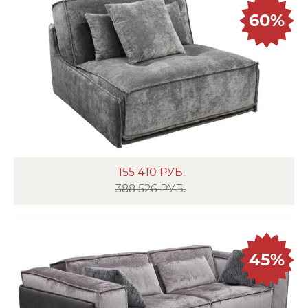
60%
155 410
РУБ.
388 526 РУБ.
45%