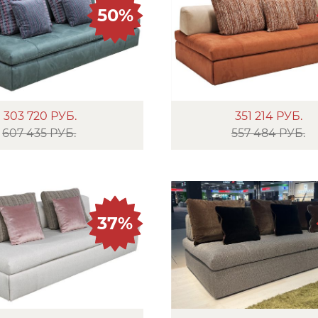
50%
303 720
РУБ.
351 214
РУБ.
607 435 РУБ.
557 484 РУБ.
37%