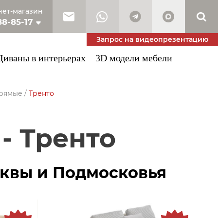
ет-магазин
88-85-17
10-53-34
Запрос на видеопрезентацию
Диваны в интерьерах
3D модели мебели
рямые
/
Тренто
 - Тренто
квы и Подмосковья