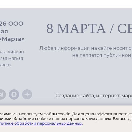
026 ООО
8 МАРТА
/
С
ная
«Марта»
Любая информация на сайте носит с
ны, диваны-
не является публичной
гая мягкая
кве и
Создание сайта
,
интернет-мар
телями мы используем файлы cookie. Для оценки эффективности с
виями обработки cookie и ваших персональных данных. Вы всегд
литике обработки персональных данных
.
ы:
8 Марта
Селекта
Roy