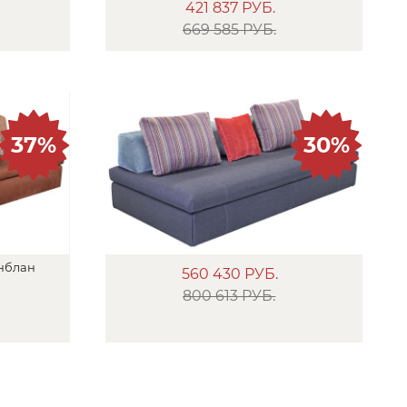
421 837
РУБ.
669 585 РУБ.
37%
30%
нблан
560 430
РУБ.
800 613 РУБ.