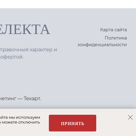
ЕЛЕКТА
Карта сайта
Политика
конфиденциальности
правочный характер и
 офертой.
кетинг
—
Текарт
.
айта мы используем
а можете отключить
ПРИНЯТЬ
 Bosh
Albert&Shtein