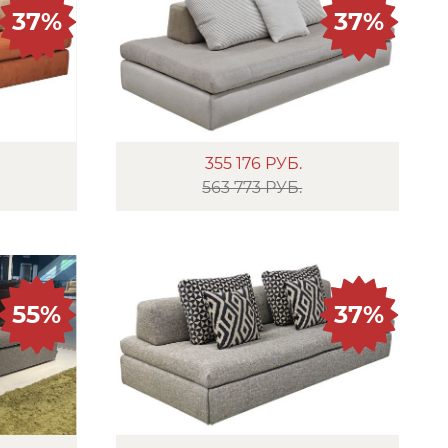
37%
37%
355 176
РУБ.
563 773 РУБ.
55%
37%