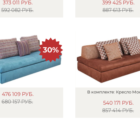
373 011
РУБ.
399 425
РУБ.
592 082 РУБ.
887 613 РУБ.
30%
В
комплекте:
Кресло
Мо
476 109
РУБ.
680 157 РУБ.
540 171
РУБ.
857 414 РУБ.