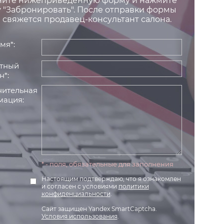
ните нижеприведенную форму и нажмите
 "Забронировать". После отправки формы
 свяжется продавец-консультант салона.
мя*:
тный
н*:
ительная
ация:
* - поля, обязательные для заполнения
Настоящим подтверждаю, что я ознакомлен
и согласен с условиями
политики
конфиденциальности
.
Сайт защищен Yandex SmartCaptcha.
Условия использования
.