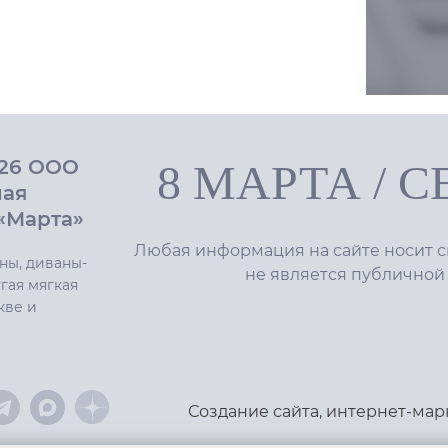
026 ООО
8 МАРТА
/
С
ная
«Марта»
Любая информация на сайте носит с
ны, диваны-
не является публичной
гая мягкая
кве и
Создание сайта
,
интернет-мар