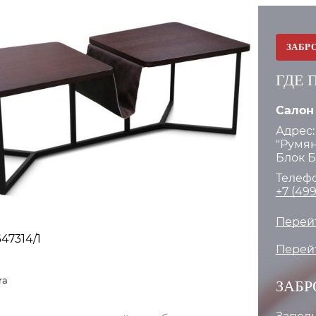
ЗАБР
ГДЕ 
Салон
Адрес:
"Румян
Блок Б.
Телефо
+7 (499
Перейт
47314/1
Перейт
ra
ЗАБР