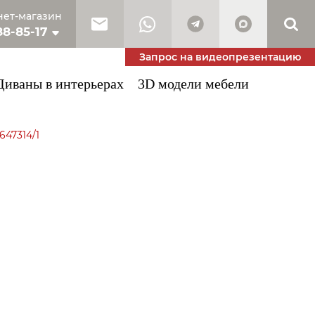
ет-магазин
88-85-17
10-53-34
Запрос на видеопрезентацию
Диваны в интерьерах
3D модели мебели
647314/1