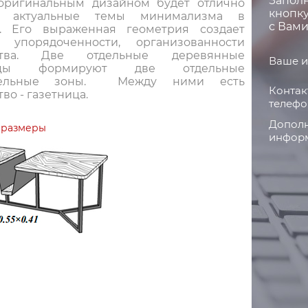
Запол
оригинальным дизайном будет отлично
кнопку
ь актуальные темы минимализма в
с Вами
е. Его выраженная геометрия создает
 упорядоченности, организованности
нства. Две отдельные деревянные
Ваше и
ицы формируют две отдельные
ятельные зоны. Между ними есть
Контак
во - газетница.
телефо
Дополн
 размеры
информ