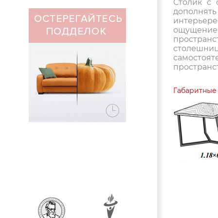
Столик с 
дополнят
интерьер
ощущение
простра
столешн
самосто
пространст
Габаритные