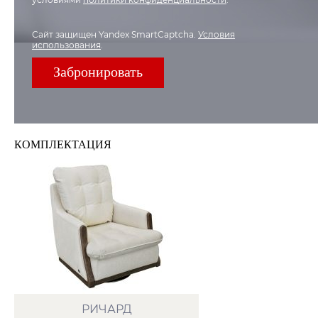
Сайт защищен Yandex SmartCaptcha.
Условия
использования
.
КOМПЛЕКТАЦИЯ
РИЧАРД