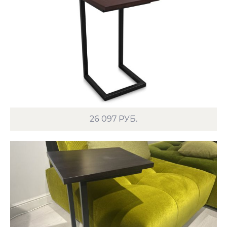
26 097
РУБ.