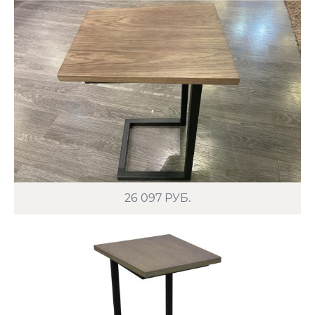
26 097
РУБ.