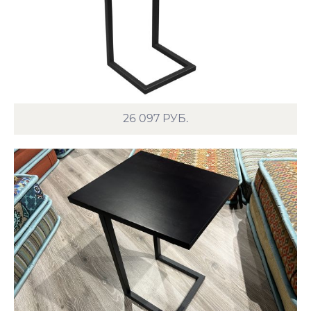
26 097
РУБ.