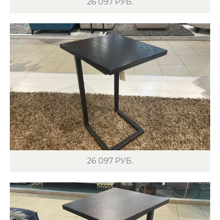
26 097
РУБ.
26 097
РУБ.