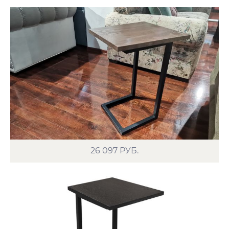
26 097
РУБ.