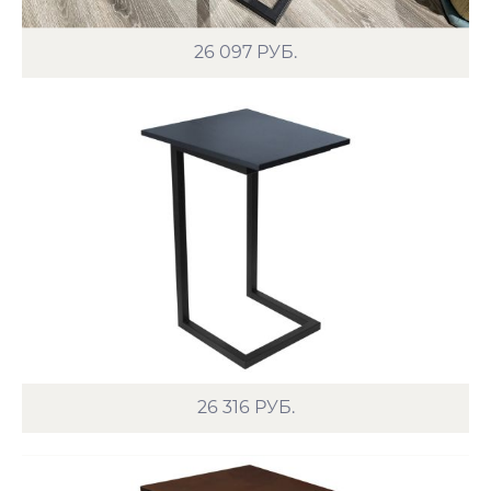
26 097
РУБ.
26 316
РУБ.