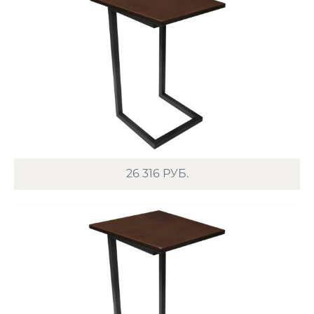
26 316
РУБ.