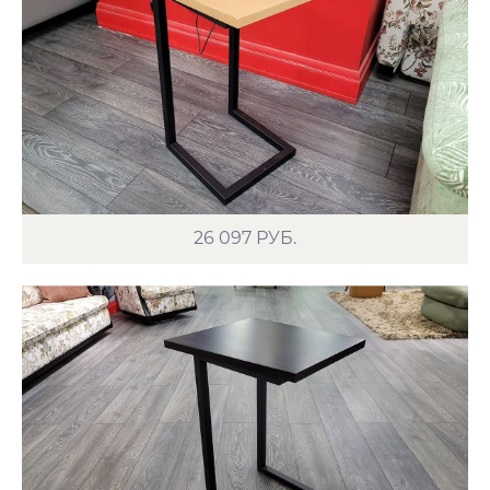
26 097
РУБ.