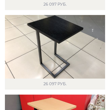
26 097
РУБ.
26 097
РУБ.