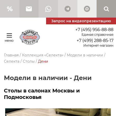
Запрос на видеопрезентацию
+7 (495) 956-88-88
Единая справочная
+7 (499) 288-85-17
меню
Интернет-магазин
Главная
/
Коллекция «Селекта»
/
Модели в наличии
/
Селекта
/
Столы
/
Дени
Модели в наличии - Дени
Столы в салонах Москвы и
Подмосковья