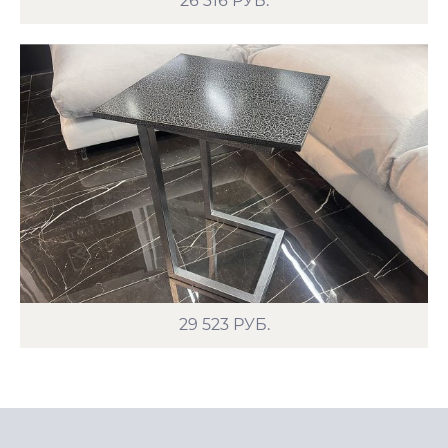
26 316
РУБ.
29 523
РУБ.